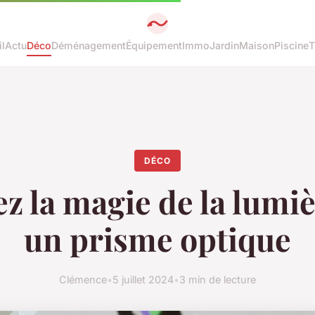
l
Actu
Déco
Déménagement
Équipement
Immo
Jardin
Maison
Piscine
T
DÉCO
z la magie de la lumi
un prisme optique
Clémence
•
5 juillet 2024
•
3 min de lecture