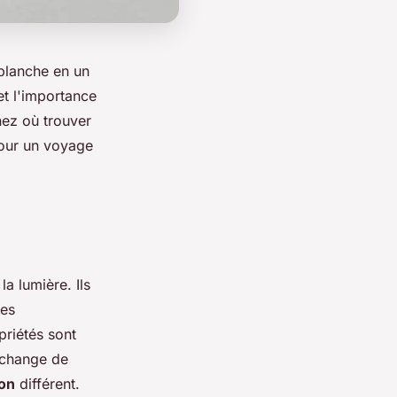
blanche en un
et l'importance
nez où trouver
pour un voyage
a lumière. Ils
mes
priétés sont
 change de
ion
différent.