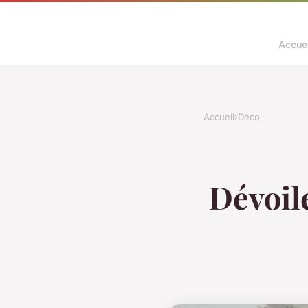
Accuei
Accueil
›
Déco
Dévoile