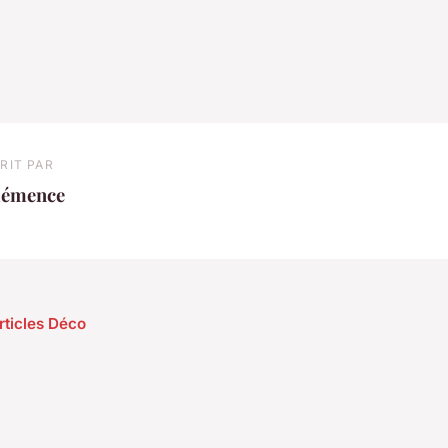
RIT PAR
lémence
rticles Déco