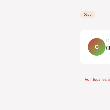
Déco
EC
C
C
← Voir tous les a