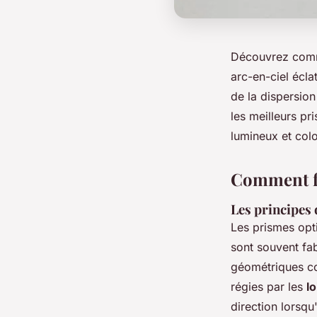
Découvrez comme
arc-en-ciel écla
de la dispersio
les meilleurs p
lumineux et colo
Comment fo
Les principes
Les prismes opti
sont souvent fa
géométriques co
régies par les
lo
direction lorsqu