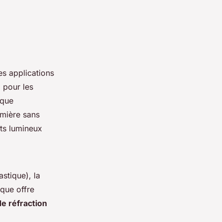
s applications
l pour les
ique
umière sans
ts lumineux
astique), la
ique offre
de réfraction