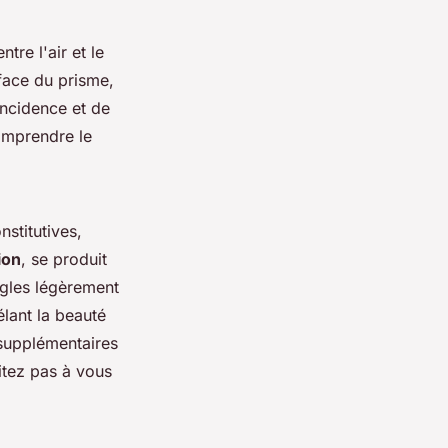
tre l'air et le
face du prisme,
incidence et de
comprendre le
stitutives,
ion
, se produit
ngles légèrement
élant la beauté
 supplémentaires
itez pas à vous