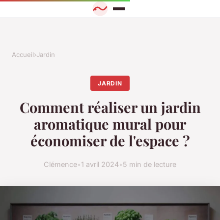
Accueil
›
Jardin
JARDIN
Comment réaliser un jardin
aromatique mural pour
économiser de l'espace ?
Clémence
•
1 avril 2024
•
5 min de lecture