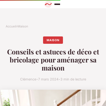
Accueil
›
Maison
MAISON
Conseils et astuces de déco et
bricolage pour aménager sa
maison
Clémence
•
7 mars 2024
•
3 min de lecture