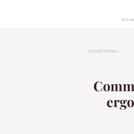
Accuei
Accueil
›
Travaux
Commen
ergo