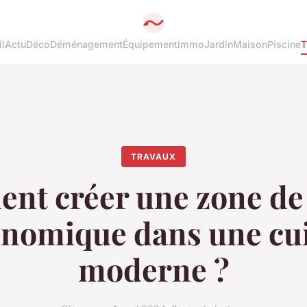
l
Actu
Déco
Déménagement
Équipement
Immo
Jardin
Maison
Piscine
T
TRAVAUX
t créer une zone de 
nomique dans une cu
moderne ?