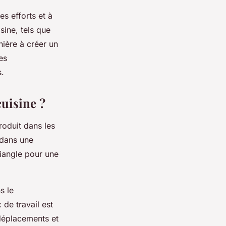
s efforts et à
sine, tels que
nière à créer un
les
s.
cuisine ?
roduit dans les
l dans une
triangle pour une
s le
 de travail est
s déplacements et