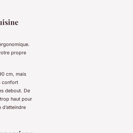
uisine
e ergonomique.
votre propre
 90 cm, mais
n confort
tes debout. De
trop haut pour
 d’atteindre