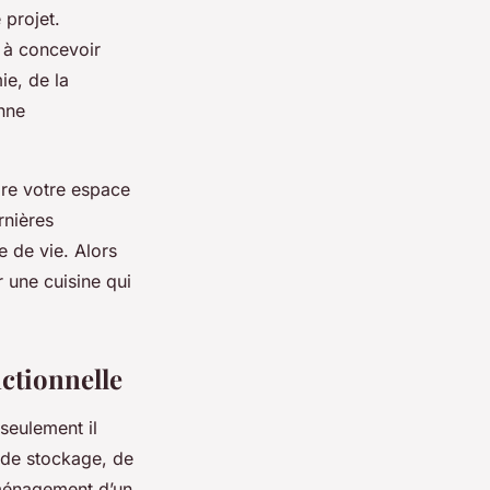
 projet.
r à concevoir
ie, de la
nne
dre votre espace
rnières
 de vie. Alors
 une cuisine qui
nctionnelle
seulement il
e de stockage, de
aménagement d’un