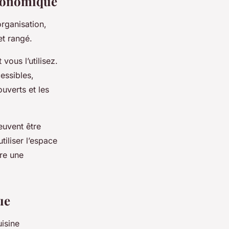
rgonomique
organisation,
et rangé.
ous l’utilisez.
essibles,
uverts et les
euvent être
iliser l’espace
tre une
ue
isine