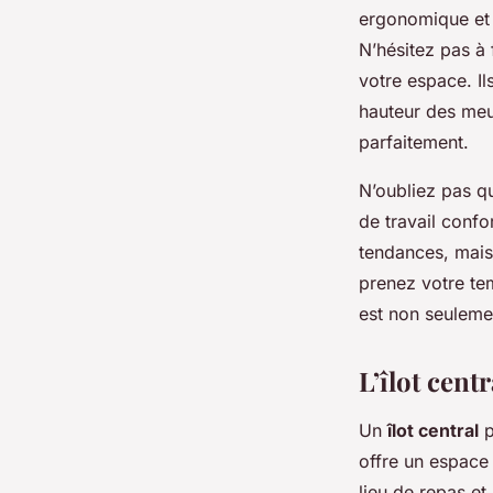
ergonomique et c
N’hésitez pas à 
votre espace. I
hauteur des meu
parfaitement.
N’oubliez pas qu
de travail confo
tendances, mais
prenez votre te
est non seuleme
L’îlot cent
Un
îlot central
p
offre un espace 
lieu de repas e