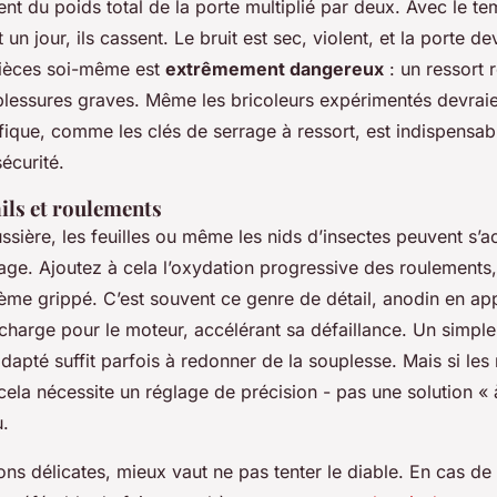
lent du poids total de la porte multiplié par deux. Avec le tem
et un jour, ils cassent. Le bruit est sec, violent, et la porte d
pièces soi-même est
extrêmement dangereux
: un ressort 
lessures graves. Même les bricoleurs expérimentés devraien
ifique, comme les clés de serrage à ressort, est indispensa
sécurité.
ils et roulements
ussière, les feuilles ou même les nids d’insectes peuvent s’
dage. Ajoutez à cela l’oxydation progressive des roulements,
ème grippé. C’est souvent ce genre de détail, anodin en ap
charge pour le moteur, accélérant sa défaillance. Un simple
dapté suffit parfois à redonner de la souplesse. Mais si les 
cela nécessite un réglage de précision - pas une solution « 
.
ons délicates, mieux vaut ne pas tenter le diable. En cas d