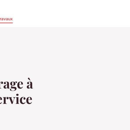
ravaux
rage à
ervice