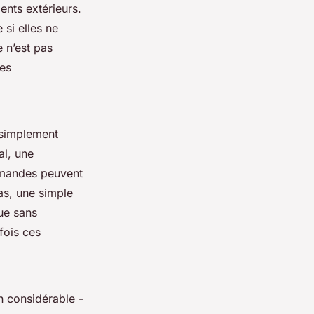
ents extérieurs.
 si elles ne
e n’est pas
les
t simplement
al, une
ommandes peuvent
as, une simple
que sans
fois ces
n considérable -