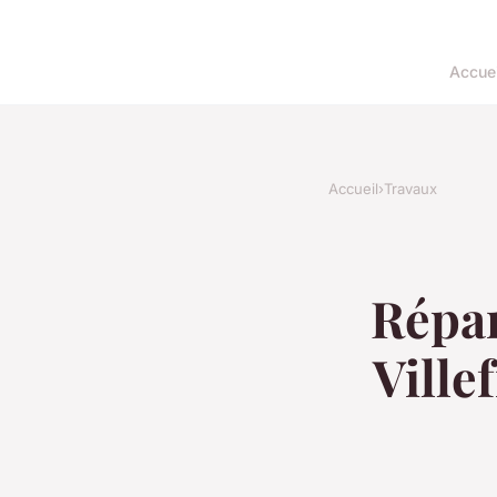
Accuei
Accueil
›
Travaux
Répar
Ville