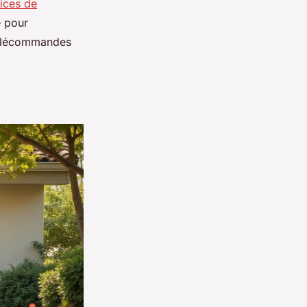
vices de
e pour
 télécommandes