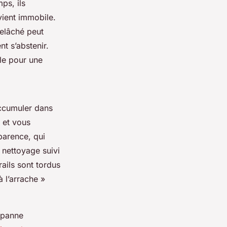
ps, ils
evient immobile.
relâché peut
t s’abstenir.
ble pour une
accumuler dans
 et vous
parence, qui
 nettoyage suivi
rails sont tordus
à l’arrache »
e panne