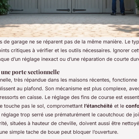
es de garage ne se réparent pas de la même manière. Le typ
nts critiques à vérifier et les outils nécessaires. Ignorer cet
risque d’un réglage inexact ou d’une réparation de courte dur
 une porte sectionnelle
nnelle, très répandue dans les maisons récentes, fonctionn
oulissent au plafond. Son mécanisme est plus complexe, ave
ressorts en caisse. Le réglage des fins de course est essentiel
 ne touche pas le sol, compromettant
l’étanchéité
et le
confo
 réglage trop serré use prématurément le caoutchouc de joi
rité, situées à hauteur de cheville, doivent aussi être nettoy
 une simple tache de boue peut bloquer l’ouverture.