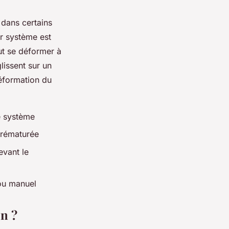
 dans certains
ur système est
ut se déformer à
lissent sur un
déformation du
le système
prématurée
evant le
rou manuel
n ?