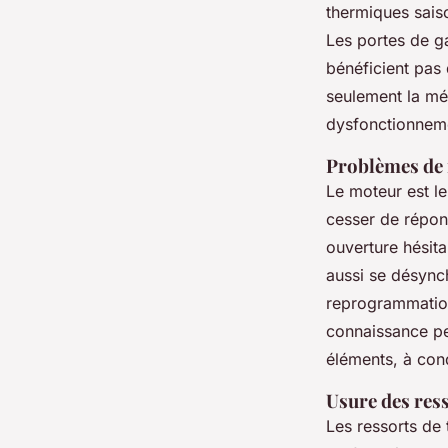
thermiques saiso
Les portes de ga
bénéficient pas 
seulement la méc
dysfonctionneme
Problèmes de 
Le moteur est le
cesser de répon
ouverture hésit
aussi se désync
reprogrammation 
connaissance pe
éléments, à condi
Usure des ress
Les ressorts de 