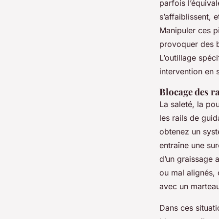
parfois l’équiva
s’affaiblissent, 
Manipuler ces 
provoquer des b
L’outillage spéc
intervention en 
Blocage des ra
La saleté, la po
les rails de gui
obtenez un syst
entraîne une sur
d’un graissage a
ou mal alignés, 
avec un marteau
Dans ces situati