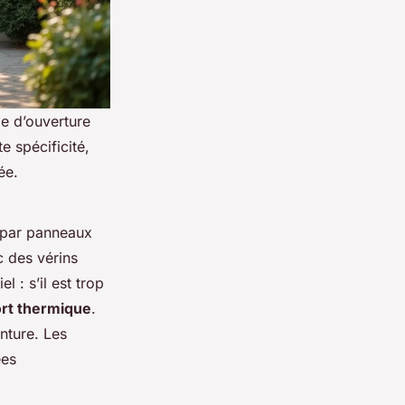
e d’ouverture
te spécificité,
ée.
e par panneaux
c des vérins
 : s’il est trop
rt thermique
.
nture. Les
ées