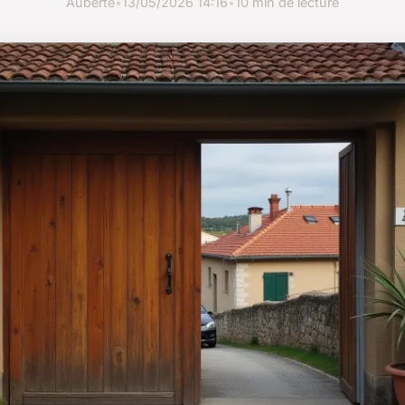
Auberte
•
13/05/2026 14:16
•
10 min de lecture