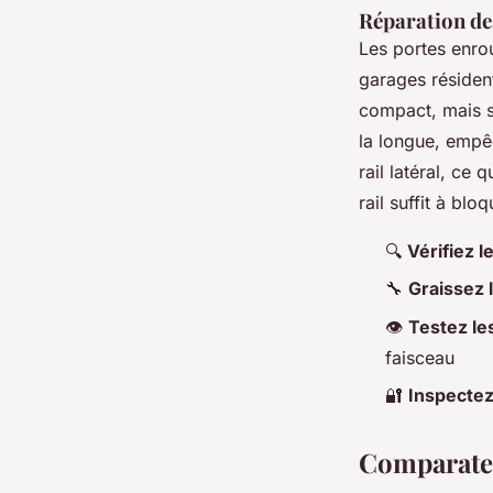
Réparation de
Les portes enrou
garages résident
compact, mais se
la longue, empêc
rail latéral, ce
rail suffit à blo
🔍
Vérifiez l
🔧
Graissez l
👁️
Testez les
faisceau
🔐
Inspectez 
Comparateu