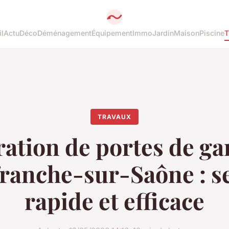
l
Actu
Déco
Déménagement
Équipement
Immo
Jardin
Maison
Piscine
T
TRAVAUX
ation de portes de ga
franche-sur-Saône : s
rapide et efficace