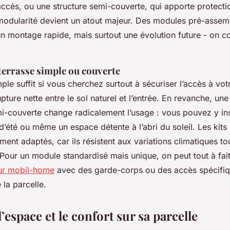
accès, ou une structure semi-couverte, qui apporte protection
a modularité devient un atout majeur. Des modules pré-asse
n montage rapide, mais surtout une évolution future - on 
terrasse simple ou couverte
ple suffit si vous cherchez surtout à sécuriser l’accès à v
pture nette entre le sol naturel et l’entrée. En revanche, une
i-couverte change radicalement l’usage : vous pouvez y ins
d’été ou même un espace détente à l’abri du soleil. Les kits 
ement adaptés, car ils résistent aux variations climatiques to
 Pour un module standardisé mais unique, on peut tout à fai
our mobil-home
avec des garde-corps ou des accès spécifiqu
 la parcelle.
’espace et le confort sur sa parcelle