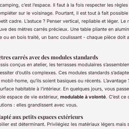
camping, c’est l’espace. Il faut à la fois respecter les règle
mpiéter sur le voisinage. Pourtant, il est tout à fait possibl
it cadre. L’astuce ? Penser vertical, repliable et léger. Le m
uve des mètres carrés précieux. Une table pliante en alumi
e ou en bois traité, un banc coulissant - chaque pièce doit 
tres carrés avec des modules standards
ssis conçus en atelier, les terrasses modulaires s’assemble
essiter d’outils complexes. Ces modules standards s’adapten
mobil-home, qu’ils soient basiques ou récents. L’avantage 
rface habitable à l’intérieur. En quelques jours, vous pass
able espace de vie extérieur,
modulable à volonté
. C’est ce 
utions : elles grandissent avec vous.
apté aux petits espaces extérieurs
lier est déterminant. Privilégiez les matériaux légers mais