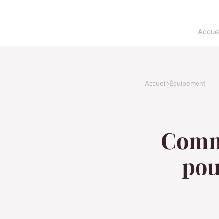
Accuei
Accueil
›
Équipement
Comme
pou