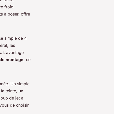
re froid
ts à poser, offre
se simple de 4
ral, les
s. L’avantage
de de montage
, ce
année. Un simple
la teinte, un
coup de jet à
 vous de choisir