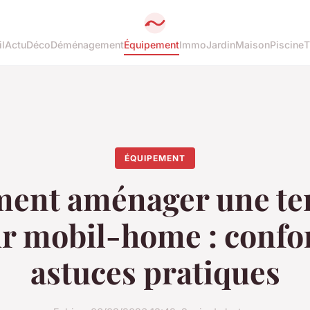
l
Actu
Déco
Déménagement
Équipement
Immo
Jardin
Maison
Piscine
T
ÉQUIPEMENT
nt aménager une te
r mobil-home : confor
astuces pratiques