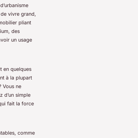
s d’urbanisme
e de vivre grand,
obilier pliant
nium, des
avoir un usage
nt en quelques
t à la plupart
? Vous ne
ez d’un simple
qui fait la force
 stables, comme