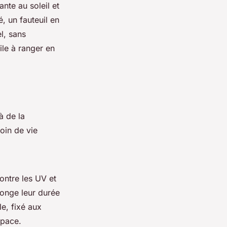
ante au soleil et
, un fauteuil en
l, sans
ile à ranger en
à de la
coin de vie
ontre les UV et
longe leur durée
e, fixé aux
space.