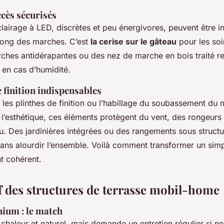
ccès sécurisés
lairage à LED, discrètes et peu énergivores, peuvent être i
 long des marches. C’est
la cerise sur le gâteau
pour les soi
rches antidérapantes ou des nez de marche en bois traité re
t en cas d’humidité.
 finition indispensables
 les plinthes de finition ou l’habillage du soubassement du
 l’esthétique, ces éléments protègent du vent, des rongeurs
u. Des jardinières intégrées ou des rangements sous structu
 sans alourdir l’ensemble. Voilà comment transformer un sim
 cohérent.
 des structures de terrasse mobil-home
nium : le match
chaleur et naturel, mais demande un entretien régulier si non