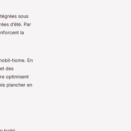
ntégrées sous
rées d’été. Par
nforcent la
 mobil-home. En
 et des
re optimisent
ple plancher en
 traité.