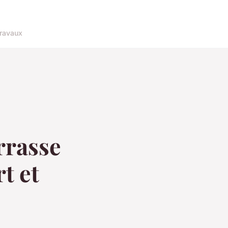
ravaux
rrasse
t et