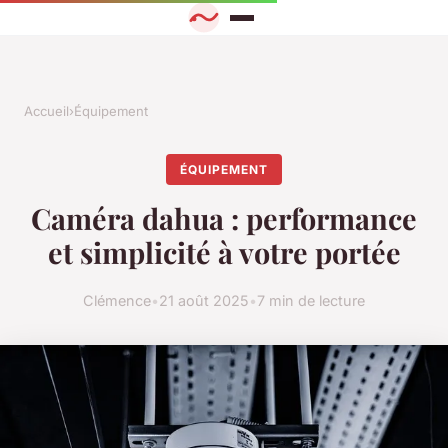
Accueil
›
Équipement
ÉQUIPEMENT
Caméra dahua : performance
et simplicité à votre portée
Clémence
•
21 août 2025
•
7 min de lecture