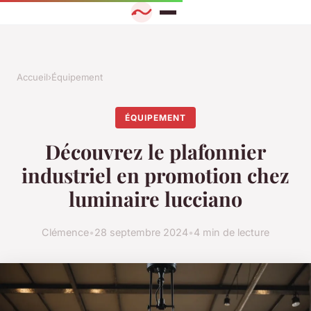
Accueil
›
Équipement
ÉQUIPEMENT
Découvrez le plafonnier
industriel en promotion chez
luminaire lucciano
Clémence
•
28 septembre 2024
•
4 min de lecture