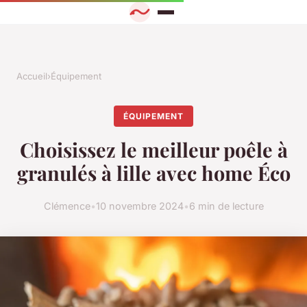
Accueil
›
Équipement
ÉQUIPEMENT
Choisissez le meilleur poêle à
granulés à lille avec home Éco
Clémence
•
10 novembre 2024
•
6 min de lecture