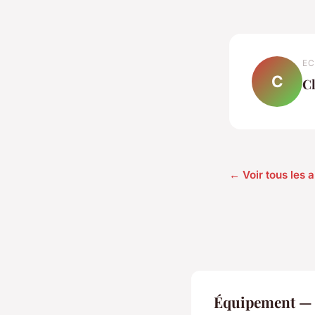
EC
C
C
← Voir tous les 
Équipement — N