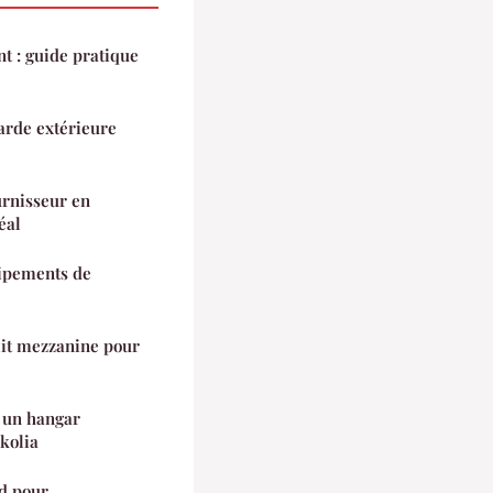
t : guide pratique
rde extérieure
urnisseur en
éal
uipements de
lit mezzanine pour
 un hangar
kolia
nd pour