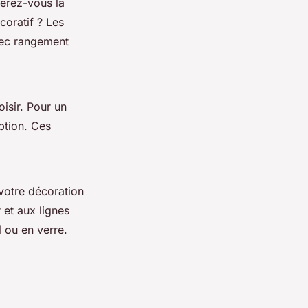
iserez-vous la
oratif ? Les
vec rangement
isir. Pour un
ption. Ces
 votre décoration
r et aux lignes
l ou en verre.