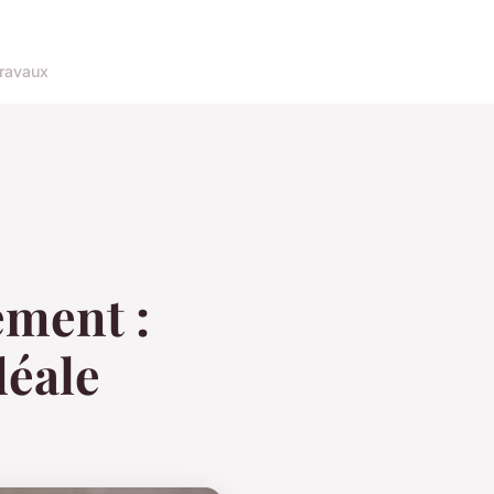
ravaux
ement :
déale