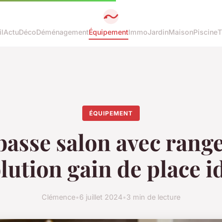
l
Actu
Déco
Déménagement
Équipement
Immo
Jardin
Maison
Piscine
T
ÉQUIPEMENT
basse salon avec rang
olution gain de place i
Clémence
•
6 juillet 2024
•
3 min de lecture