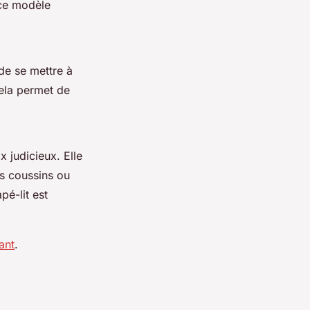
 ce modèle
 de se mettre à
ela permet de
x judicieux. Elle
s coussins ou
pé-lit est
ant
.