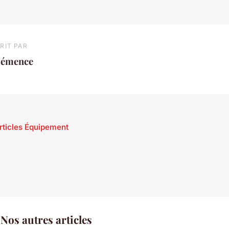
RIT PAR
lémence
articles Équipement
os autres articles