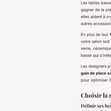
Les tables bas
gagner de la pla
elles aident à 
autres accessoir
En plus de leur 
votre salon soit
verre, céramique
basse qui s'intè
Les designers p
gain de place s
pour optimiser 
Choisir la 
Définir ses be