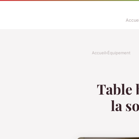
Accuei
Accueil
›
Équipement
Table 
la s