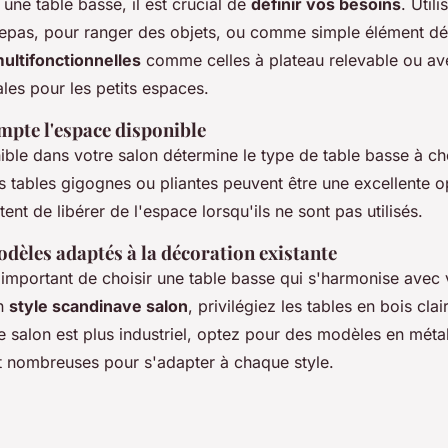
 une table basse, il est crucial de
définir vos besoins
. Util
repas, pour ranger des objets, ou comme simple élément déc
ultifonctionnelles
comme celles à plateau relevable ou a
ales pour les petits espaces.
mpte l'espace disponible
ble dans votre salon détermine le type de table basse à cho
es tables gigognes ou pliantes peuvent être une excellente o
nt de libérer de l'espace lorsqu'ils ne sont pas utilisés.
dèles adaptés à la décoration existante
 important de choisir une table basse qui s'harmonise avec
un
style scandinave salon
, privilégiez les tables en bois clai
e salon est plus industriel, optez pour des modèles en méta
t nombreuses pour s'adapter à chaque style.