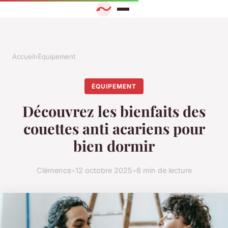
Accueil
›
Équipement
ÉQUIPEMENT
Découvrez les bienfaits des
couettes anti acariens pour
bien dormir
Clémence
•
12 octobre 2025
•
6 min de lecture