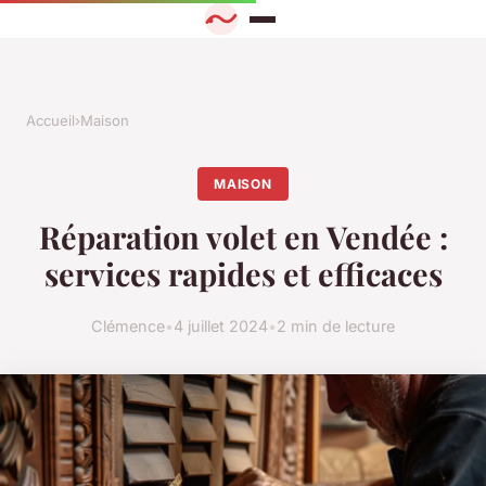
Accueil
›
Maison
MAISON
Réparation volet en Vendée :
services rapides et efficaces
Clémence
•
4 juillet 2024
•
2 min de lecture