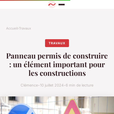
Accueil
›
Travaux
TRAVAUX
Panneau permis de construire
: un élément important pour
les constructions
Clémence
•
10 juillet 2024
•
6 min de lecture